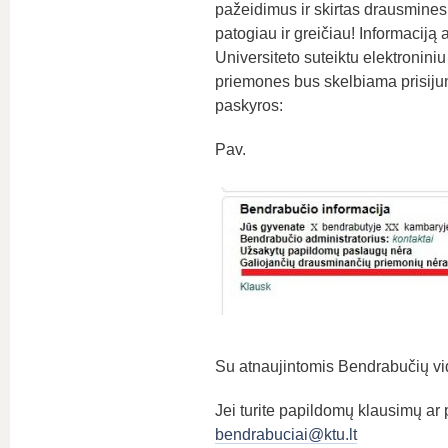
pažeidimus ir skirtas drausmines
patogiau ir greičiau! Informaciją
Universiteto suteiktu elektronini
priemones bus skelbiama prisiju
paskyros:
Pav.
Su atnaujintomis Bendrabučių vid
Jei turite papildomų klausimų ar 
bendrabuciai@ktu.lt