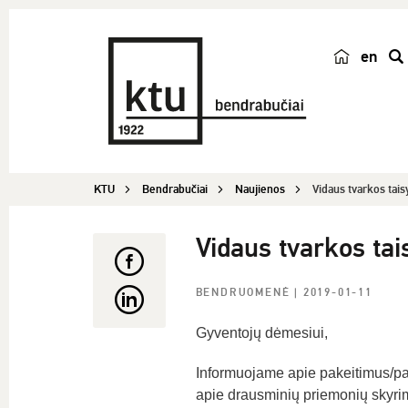
en
p
a
i
e
š
KTU
Bendrabučiai
Naujienos
Vidaus tvarkos tais
k
a
Vidaus tvarkos tai
BENDRUOMENĖ
| 2019-01-11
Gyventojų dėmesiui,
Informuojame apie pakeitimus/pa
apie drausminių priemonių skyrim