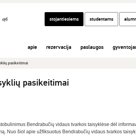
stojantiesiems
studentams
alumn
apie
rezervacija
paslaugos
gyventoj
yklių pasikeitimai
syklių pasikeitimai
tobulinimus Bendrabučių vidaus tvarkos taisyklėse dėl informa
ą. Nuo šiol apie užfiksuotus Bendrabučių vidaus tvarkos taisyk