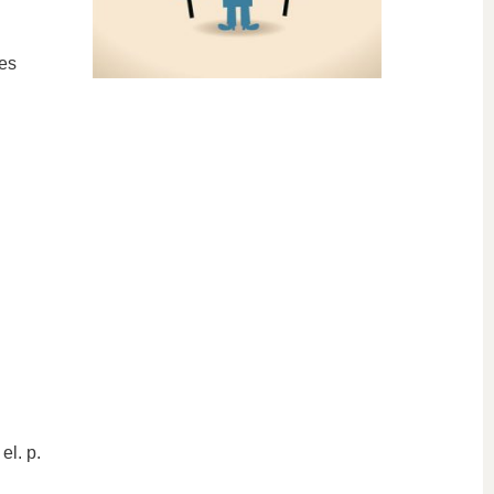
nes
el. p.