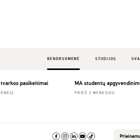
BENDRUOMENĖ
STUDIJOS
SVA
 tvarkos pasikeitimai
MA studentų apgyvendinim
MĖNESĮ
PRIEŠ 2 MĖNESIUS
Prieinam