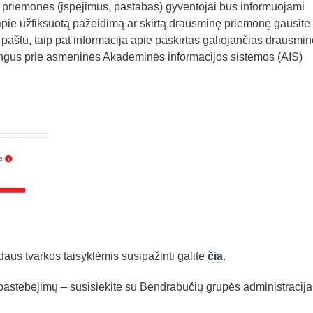
 priemones (įspėjimus, pastabas) gyventojai bus informuojami
 apie užfiksuotą pažeidimą ar skirtą drausminę priemonę gausite
u paštu, taip pat informacija apie paskirtas galiojančias drausmi
ngus prie asmeninės Akademinės informacijos sistemos (AIS)
aus tvarkos taisyklėmis susipažinti galite
čia
.
pastebėjimų – susisiekite su Bendrabučių grupės administracija 