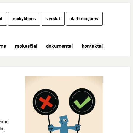
i
mokykloms
verslui
darbuotojams
ams
mokesčiai
dokumentai
kontaktai
vimo
lių