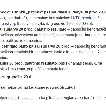
book“ surinkti „patinka“ paspaudimai sudarys 30 proc. galu
visų bendrabučių nuotraukos bus sukeltos į
KTU bendrabučių
 paskyrą
. Balsavimas vyks iki gruodžio 19 d., 00:00 val.
i sudarys 20 proc. galutinio rezultato
– papuoštų bendrabuč
eiktos universiteto administracijos darbuotojams, kurie atiduo
iai patikusius kambarius.
centrinio biuro balsai sudarys 20 proc
. – papuoštų bendrab
eiktos centrinio biuro nariams, kurie atiduos savo balsą už ji
rius.
tis 30 proc. galutinio rezultato,
bus skiriamas tiems, kurie
irinkta filmo tema, papuošė kambario langą.
 m. gruodžio 20 d.
r su nekantrumu laukiame jūsų nuotraukų!
stipendijos, bus dalinai arba pilnai padengiamas sekančio mėne