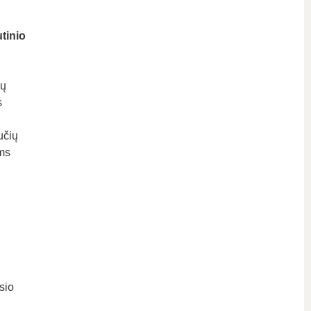
tinio
ių
s
učių
ems
sio