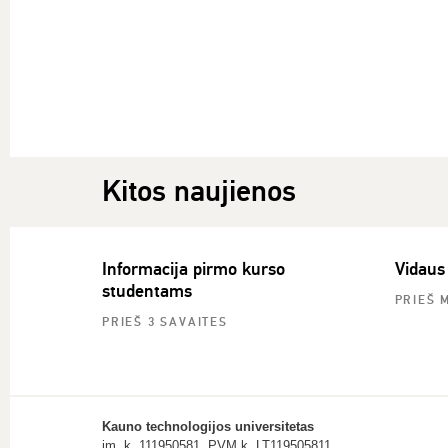
Kitos naujienos
Informacija pirmo kurso
Vidaus
studentams
PRIEŠ 
PRIEŠ 3 SAVAITES
Kauno technologijos universitetas
įm. k. 111950581, PVM k. LT119505811