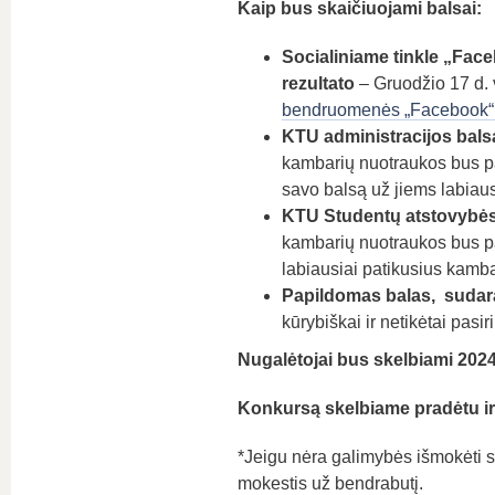
Kaip bus skaičiuojami balsai:
Socialiniame tinkle „Face
rezultato
– Gruodžio 17 d. 
bendruomenės „Facebook“
KTU administracijos balsa
kambarių nuotraukos bus pat
savo balsą už jiems labiaus
KTU Studentų atstovybės 
kambarių nuotraukos bus pat
labiausiai patikusius kamba
Papildomas balas, sudaran
kūrybiškai ir netikėtai pas
Nugalėtojai bus skelbiami 2024
Konkursą skelbiame pradėtu i
*Jeigu nėra galimybės išmokėti 
mokestis už bendrabutį.