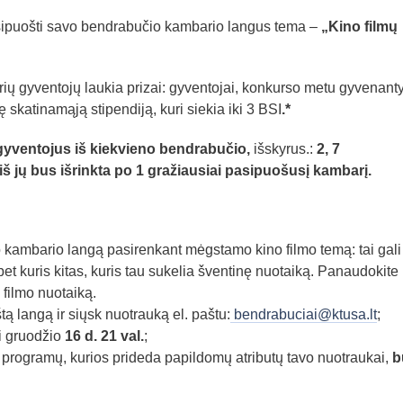
sipuošti savo bendrabučio kambario langus tema –
„Kino filmų
ų gyventojų laukia prizai: gyventojai, konkurso metu gyvenant
 skatinamąją stipendiją, kuri siekia iki 3 BSI
.*
yventojus iš kiekvieno bendrabučio,
išskyrus.:
2, 7
 jų bus išrinkta po 1 gražiausiai pasipuošusį kambarį.
ambario langą pasirenkant mėgstamo kino filmo temą: tai gali 
bet kuris kitas, kuris tau sukelia šventinę nuotaiką. Panaudokite
 filmo nuotaiką.
 langą ir siųsk nuotrauką el. paštu:
bendrabuciai@ktusa.lt
;
i gruodžio
16 d. 21 val.
;
rogramų, kurios prideda papildomų atributų tavo nuotraukai,
b