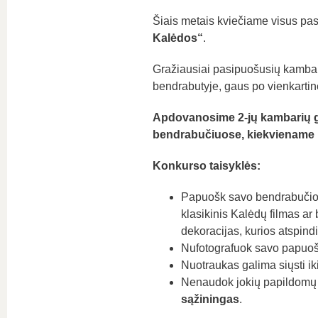
Šiais metais kviečiame visus pa
Kalėdos“
.
Gražiausiai pasipuošusių kambari
bendrabutyje, gaus po vienkartinę
Apdovanosime 2-jų kambarių g
bendrabučiuose, kiekviename iš
Konkurso taisyklės:
Papuošk savo bendrabučio k
klasikinis Kalėdų filmas ar 
dekoracijas, kurios atspindi
Nufotografuok savo papuoštą
Nuotraukas galima siųsti ik
Nenaudok jokių papildomų p
sąžiningas
.