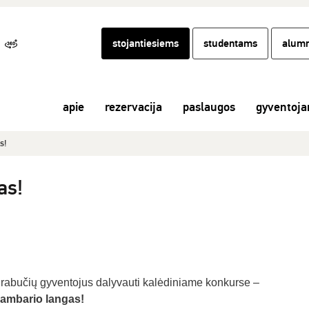
stojantiesiems
studentams
alumn
apie
rezervacija
paslaugos
gyventoj
s!
as!
drabučių gyventojus dalyvauti kalėdiniame konkurse –
kambario langas!