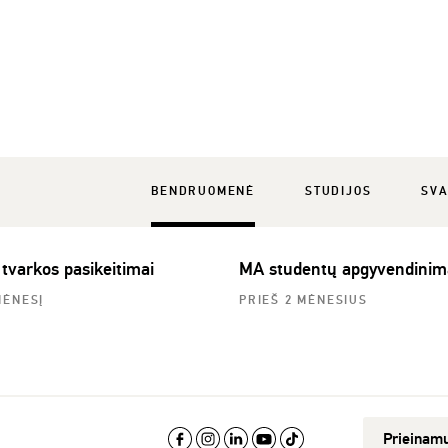
BENDRUOMENĖ
STUDIJOS
SVA
 tvarkos pasikeitimai
MA studentų apgyvendinim
MĖNESĮ
PRIEŠ 2 MĖNESIUS
Prieinam