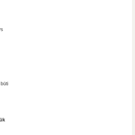
ys
būti
ūk