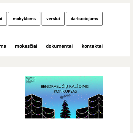
i
mokykloms
verslui
darbuotojams
ams
mokesčiai
dokumentai
kontaktai