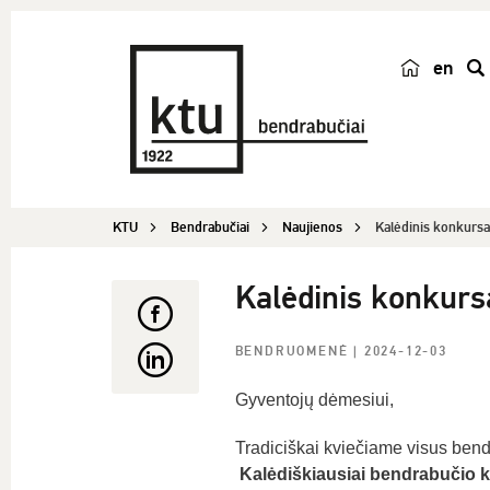
en
p
a
i
e
š
KTU
Bendrabučiai
Naujienos
Kalėdinis konkursa
k
a
Kalėdinis konkurs
BENDRUOMENĖ
| 2024-12-03
Gyventojų dėmesiui,
Tradiciškai kviečiame visus ben
Kalėdiškiausiai bendrabučio 