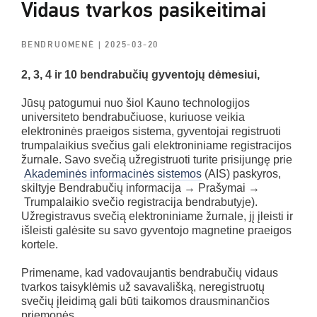
Vidaus tvarkos pasikeitimai
BENDRUOMENĖ
| 2025-03-20
2, 3, 4 ir 10 bendrabučių gyventojų dėmesiui,
Jūsų patogumui nuo šiol Kauno technologijos
universiteto bendrabučiuose, kuriuose veikia
elektroninės praeigos sistema, gyventojai registruoti
trumpalaikius svečius gali elektroniniame registracijos
žurnale. Savo svečią užregistruoti turite prisijungę prie
Akademinės informacinės sistemos
(AIS) paskyros,
skiltyje Bendrabučių informacija → Prašymai →
Trumpalaikio svečio registracija bendrabutyje).
Užregistravus svečią elektroniniame žurnale, jį įleisti ir
išleisti galėsite su savo gyventojo magnetine praeigos
kortele.
Primename, kad vadovaujantis bendrabučių vidaus
tvarkos taisyklėmis už savavališką, neregistruotų
svečių įleidimą gali būti taikomos drausminančios
priemonės.