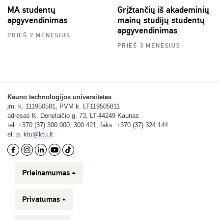
MA studentų
Grįžtančių iš akademinių
apgyvendinimas
mainų studijų studentų
apgyvendinimas
PRIEŠ 2 MĖNESIUS
PRIEŠ 3 MĖNESIUS
Kauno technologijos universitetas
įm. k. 111950581, PVM k. LT119505811
adresas K. Donelaičio g. 73, LT-44249 Kaunas
tel. +370 (37) 300 000, 300 421, faks. +370 (37) 324 144
el. p.
ktu@ktu.lt
Prieinamumas
Privatumas