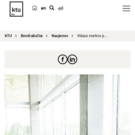
en
p
a
i
KTU
Bendrabučiai
Naujienos
Vidaus tvarkos pasikeitimai
e
š
k
a