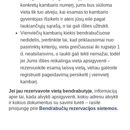
konkretų kambario numerį, jums bus siūloma
vieta tik tuo atveju, kai esamas to kambario
gyventojas išsikels ir ateis jūsų eilė pagal
laukiančiųjų sąrašą, o tai gali išties užtrukti.
Vienviečių kambarių kiekis bendrabučiuose
nedidelis, įvertinkite tai, kad priklausomai nuo
pasirinktų kriterijų, vieta greičiausiai iki rugsėjo 1
d. neatsilaisvins, o laukti gali tekti nemažai, todėl
jei Jums išties reikalinga vieta apsigyventi –
rezervuokite esamą laisvą vietą, vėliau galėsite
registruoti pageidavimą persikelti į vienvietį
kambarį.
Jei jau rezervavote vietą bendrabutyje
, informaciją
apie tai, kada atvykti apsigyventi, kokiu adresu atvykti
ir kokius dokumentus su savimi turėti – rasite
prisijungę prie
Bendrabučių rezervacijos sistemos
.