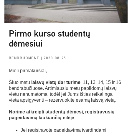
Pirmo kurso studentų
dėmesiui
BENDRUOMENĖ
| 2020-08-25
Mieli pirmakursiai,
Šiuo metu
laisvų vietų dar turime
11, 13, 14, 15 ir 16
bendrabučiuose. Artimiausiu metu papildomų laisvų
vietų nenumatoma, todėl jei Jums išties reikalinga
vieta apsigyventi – rezervuokite esamą laisvą vietą.
Norime atkreipti studentų dėmesį, registravusių
pageidavimą laukiančių eilėje
:
Jei registravote pageidavimą įvardindami