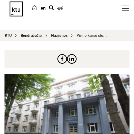
en
p
a
i
KTU
Bendrabučiai
Naujienos
Pirmo kurso studentų dėmesiui
e
š
k
a