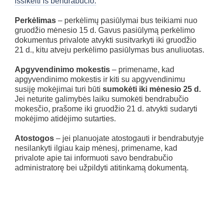
išsikelti iš bendrabučio.
Perkėlimas
– perkėlimų pasiūlymai bus teikiami nuo
gruodžio mėnesio 15 d. Gavus pasiūlymą perkėlimo
dokumentus privalote atvykti susitvarkyti iki gruodžio
21 d., kitu atveju perkėlimo pasiūlymas bus anuliuotas.
Apgyvendinimo mokestis
– primename, kad
apgyvendinimo mokestis ir kiti su apgyvendinimu
susiję mokėjimai turi būti
sumokėti iki mėnesio 25 d.
Jei neturite galimybės laiku sumokėti bendrabučio
mokesčio, prašome iki gruodžio 21 d. atvykti sudaryti
mokėjimo atidėjimo sutarties.
Atostogos
– jei planuojate atostogauti ir bendrabutyje
nesilankyti ilgiau kaip mėnesį, primename, kad
privalote apie tai informuoti savo bendrabučio
administratorę bei užpildyti atitinkamą dokumentą.