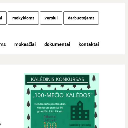
i
mokykloms
verslui
darbuotojams
ams
mokesčiai
dokumentai
kontaktai
s