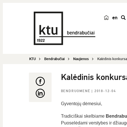
en
p
a
i
e
š
KTU
Bendrabučiai
Naujienos
Kalėdinis konkursa
k
a
Kalėdinis konkurs
BENDRUOMENĖ
| 2018-12-04
Gyventojų dėmesiui,
Tradiciškai skelbiame
Bendrabuč
Puoselėdami verstybes ir džiaug