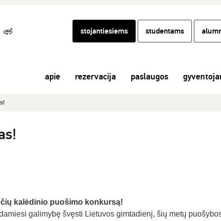
stojantiesiems
studentams
alumn
apie
rezervacija
paslaugos
gyventoj
s!
as!
ių kalėdinio puošimo konkursą!
damiesi galimybę švęsti Lietuvos gimtadienį, šių metų puošybo