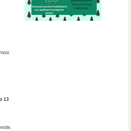
ymosi
o 13
ėsite.