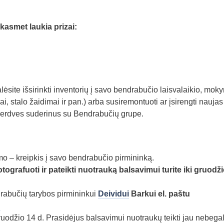
kasmet laukia prizai:
site išsirinkti inventorių į savo bendrabučio laisvalaikio, mok
iai, stalo žaidimai ir pan.) arba susiremontuoti ar įsirengti naujas
o erdves suderinus su Bendrabučių grupe.
imo – kreipkis į savo bendrabučio pirmininką.
tografuoti ir pateikti nuotrauką balsavimui turite
iki gruodži
rabučių tarybos pirmininkui
Deividui
Barkui el. paštu
u
džio 14 d. Prasidėjus balsavimui nuotraukų teikti jau nebegal