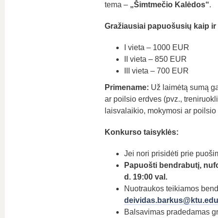
tema –
„
Šimtmečio Kalėdos
“
.
Gražiausiai papuošusių kaip ir 
I vieta – 1000 EUR
II vieta – 850 EUR
III vieta – 700 EUR
Primename:
Už laimėtą sumą galė
ar poilsio erdves (pvz., treniruokl
laisvalaikio, mokymosi ar poilsi
Konkurso taisyklės:
Jei nori prisidėti prie puoš
Papuošti bendrabutį, nufo
d. 19:00 val.
Nuotraukos teikiamos bend
deividas.barkus@ktu.ed
Balsavimas pradedamas gruo