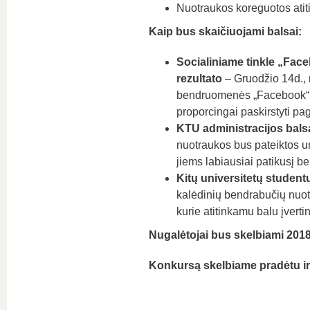
Nuotraukos koreguotos ati
Kaip bus skaičiuojami balsai:
Socialiniame tinkle „Face
rezultato
– Gruodžio 14d., 
bendruomenės „Facebook“ pa
proporcingai paskirstyti pa
KTU administracijos balsa
nuotraukos bus pateiktos un
jiems labiausiai patikusį be
Kitų universitetų studentų
kalėdinių bendrabučių nuot
kurie atitinkamu balu įverti
Nugalėtojai bus skelbiami 2018
Konkursą skelbiame pradėtu ir