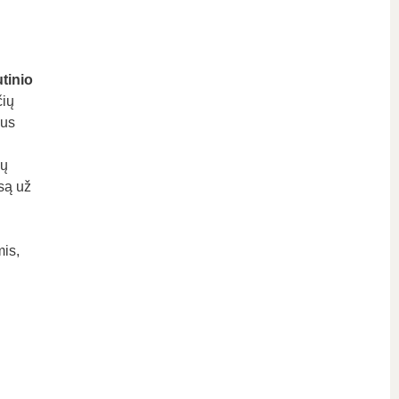
tinio
čių
bus
ių
są už
is,