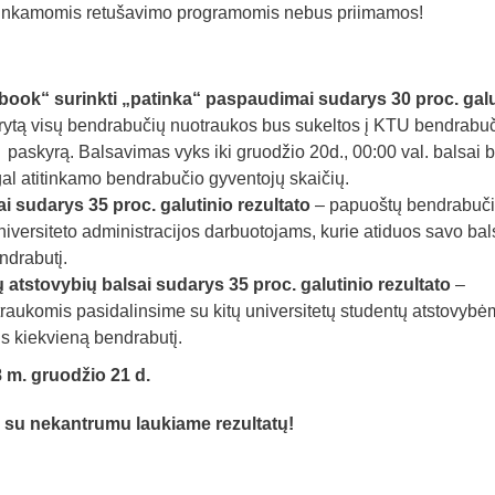
tinkamomis retušavimo programomis nebus priimamos!
book“ surinkti „patinka“ paspaudimai sudarys 30 proc. galu
rytą visų bendrabučių nuotraukos bus sukeltos į KTU bendrabu
skyrą. Balsavimas vyks iki gruodžio 20d., 00:00 val. balsai 
gal atitinkamo bendrabučio gyventojų skaičių.
i sudarys 35 proc. galutinio rezultato
– papuoštų bendrabuč
iversiteto administracijos darbuotojams, kurie atiduos savo bal
ndrabutį.
 atstovybių balsai sudarys 35 proc. galutinio rezultato
–
raukomis pasidalinsime su kitų universitetų studentų atstovybėm
ns kiekvieną bendrabutį.
 m. gruodžio 21 d.
 su nekantrumu laukiame rezultatų
!