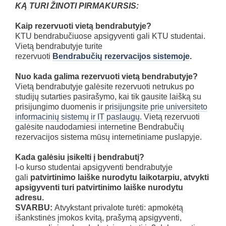
KĄ TURI ŽINOTI PIRMAKURSIS:
Kaip rezervuoti vietą bendrabutyje?
KTU bendrabučiuose apsigyventi gali KTU studentai.
Vietą bendrabutyje turite
rezervuoti
Bendrabučių rezervacijos sistemoje
.
Nuo kada galima rezervuoti vietą bendrabutyje?
Vietą bendrabutyje galėsite rezervuoti netrukus po
studijų sutarties pasirašymo, kai tik gausite laišką su
prisijungimo duomenis ir
prisijungsite prie universiteto
informacinių sistemų ir IT paslaugų
. Vietą rezervuoti
galėsite naudodamiesi internetine Bendrabučių
rezervacijos sistema mūsų internetiniame puslapyje.
Kada galėsiu įsikelti į bendrabutį?
I-o kurso studentai apsigyventi bendrabutyje
gali
patvirtinimo laiške nurodytu laikotarpiu, atvykti
apsigyventi turi patvirtinimo laiške nurodytu
adresu.
SVARBU:
Atvykstant privalote turėti: apmokėtą
išankstinės įmokos kvitą, prašymą apsigyventi,