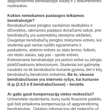
apgyvendinimo bendrabutyje sutartį ir 2 dokumentines
nuotraukas.
Kokios nemokamos paslaugos teikiamos
bendrabutyje?
Bendrabučiuose įrengtos savitarnos skalbyklos ir
džiovyklos, rakinamos patalpos dviračiams laikyti, prie
bendrabučių yra automobilių stovėjimo aikštelės.
Daugelyje bendrabučių įrengtos mokymosi erdvės, kur
studentai gali ramiai ruoštis egzaminams ir
paskaitoms, atskiros erdvės su stalo teniso, futbolo,
oro ritulio stalais, taip pat – sporto erdvės.
Kiekviename bendrabutyje yra poilsio erdvė su įrengtu
plokščiaekraniu televizoriumi. Studentai turi galimybę
naudotis ne tik bendrabučio kuriame gyvena, bet ir kitų
bendrabučių bendromis erdvėmis
. Be to, visuose
bendrabučiuose yra interneto ryšys, kai kuriuose
iš jų (2,4,5 ir 8 bendrabučiuose) – bevielis.
Ar galiu gauti kompensaciją vietos mokesčiui?
Universiteto studentams, kurių sunki finansinė padėtis,
gali būti pritaikoma kompensacija už apgyvendinimą
bendrabutyje. Detalios informacijos dėl mokesčio už