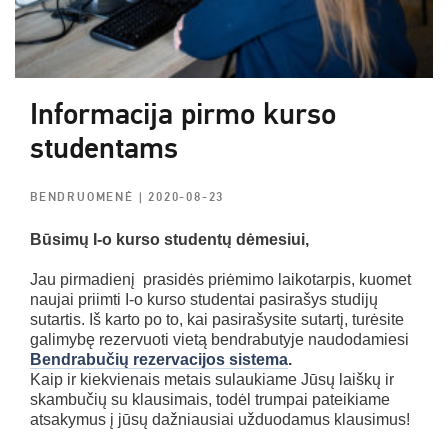
Informacija pirmo kurso
studentams
BENDRUOMENĖ
| 2020-08-23
Būsimų I-o kurso studentų dėmesiui,
Jau pirmadienį prasidės priėmimo laikotarpis, kuomet
naujai priimti I-o kurso studentai pasirašys studijų
sutartis. Iš karto po to, kai pasirašysite sutartį, turėsite
galimybę rezervuoti vietą bendrabutyje naudodamiesi
Bendrabučių rezervacijos sistema
.
Kaip ir kiekvienais metais sulaukiame Jūsų laiškų ir
skambučių su klausimais, todėl trumpai pateikiame
atsakymus į jūsų dažniausiai užduodamus klausimus!