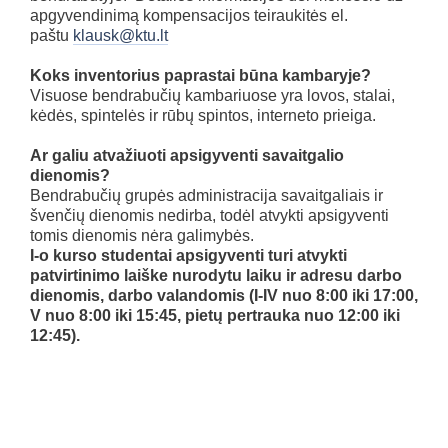
apgyvendinimą kompensacijos teiraukitės el.
paštu
klausk@ktu.lt
Koks inventorius paprastai būna kambaryje?
Visuose bendrabučių kambariuose yra lovos, stalai,
kėdės, spintelės ir rūbų spintos, interneto prieiga.
Ar galiu atvažiuoti apsigyventi savaitgalio
dienomis?
Bendrabučių grupės administracija savaitgaliais ir
švenčių dienomis nedirba, todėl atvykti apsigyventi
tomis dienomis nėra galimybės.
I-o kurso studentai apsigyventi turi atvykti
patvirtinimo laiške nurodytu laiku ir adresu darbo
dienomis, darbo valandomis (I-IV nuo 8:00 iki 17:00,
V nuo 8:00 iki 15:45, pietų pertrauka nuo 12:00 iki
12:45).