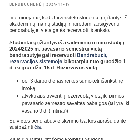
BENDRUOMENĖ
| 2024-11-19
Informuojame, kad Universiteto studentai grįžtantys iš
akademinių mainų studijų ir norėdami apsigyventi
bendrabutyje, vietą galės rezervuoti iš anksto.
Studentai grįžtantys iš akademinių mainų studijų
2024/2025 m. pavasario semestrui vietą
bendrabutyje gali rezervuoti
Bendrabučių
rezervacijos sistemoje
laikotarpiu nuo gruodžio 1
d. iki gruodžio 15 d. Rezervavus vietą
:
per 3 darbo dienas reikės sumokėti išankstinę
įmoką;
atvykti apsigyventi į rezervuotą vietą iki pirmos
pavasario semestro savaitės pabaigos (tai yra iki
vasario 9 d. (imtinai))
Su vietos bendrabutyje skyrimo tvarkos aprašu galite
susipažinti
čia
.
Kilus klausimų, prašome kreiptis į Studentų