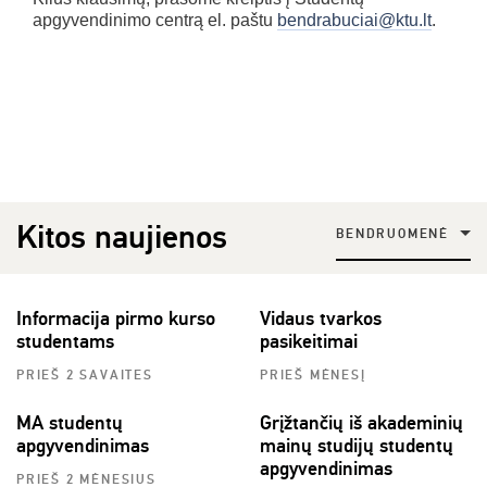
apgyvendinimo centrą el. paštu
bendrabuciai@ktu.lt
.
Kitos naujienos
BENDRUOMENĖ
Informacija pirmo kurso
Vidaus tvarkos
studentams
pasikeitimai
PRIEŠ 2 SAVAITES
PRIEŠ MĖNESĮ
MA studentų
Grįžtančių iš akademinių
apgyvendinimas
mainų studijų studentų
apgyvendinimas
PRIEŠ 2 MĖNESIUS