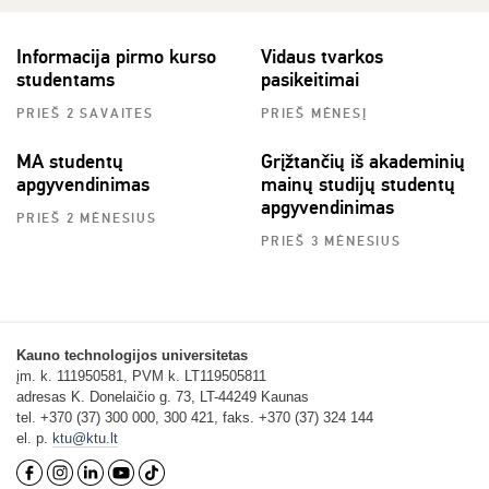
Informacija pirmo kurso
Vidaus tvarkos
studentams
pasikeitimai
PRIEŠ 2 SAVAITES
PRIEŠ MĖNESĮ
MA studentų
Grįžtančių iš akademinių
apgyvendinimas
mainų studijų studentų
apgyvendinimas
PRIEŠ 2 MĖNESIUS
PRIEŠ 3 MĖNESIUS
Kauno technologijos universitetas
įm. k. 111950581, PVM k. LT119505811
adresas K. Donelaičio g. 73, LT-44249 Kaunas
tel. +370 (37) 300 000, 300 421, faks. +370 (37) 324 144
el. p.
ktu@ktu.lt