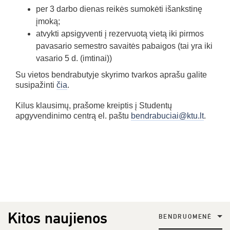
per 3 darbo dienas reikės sumokėti išankstinę
įmoką;
atvykti apsigyventi į rezervuotą vietą iki pirmos
pavasario semestro savaitės pabaigos (tai yra iki
vasario 5 d. (imtinai))
Su vietos bendrabutyje skyrimo tvarkos aprašu galite
susipažinti
čia
.
Kilus klausimų, prašome kreiptis į Studentų
apgyvendinimo centrą el. paštu
bendrabuciai@ktu.lt
.
Kitos naujienos
BENDRUOMENĖ