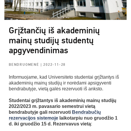
Grįžtančių iš akademinių
mainų studijų studentų
apgyvendinimas
BENDRUOMENĖ
| 2022-11-28
Informuojame, kad Universiteto studentai grįžtantys iš
akademinių mainų studijų ir norėdami apsigyventi
bendrabutyje, vietą galės rezervuoti iš anksto.
Studentai grįžtantys iš akademinių mainų studijų
2022/2023 m. pavasario semestrui vietą
bendrabutyje gali rezervuoti
Bendrabučių
rezervacijos sistemoje
laikotarpiu nuo gruodžio 1
d. iki gruodžio 15 d. Rezervavus vietą
: