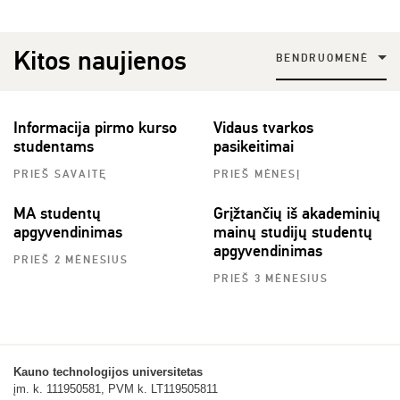
Kitos naujienos
BENDRUOMENĖ
Informacija pirmo kurso
Vidaus tvarkos
studentams
pasikeitimai
PRIEŠ SAVAITĘ
PRIEŠ MĖNESĮ
MA studentų
Grįžtančių iš akademinių
apgyvendinimas
mainų studijų studentų
apgyvendinimas
PRIEŠ 2 MĖNESIUS
PRIEŠ 3 MĖNESIUS
Kauno technologijos universitetas
įm. k. 111950581, PVM k. LT119505811