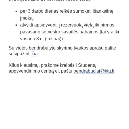
per 3 darbo dienas reikės sumokėti išankstinę
įmoką;
atvykti apsigyventi į rezervuotą vietą iki pirmos
pavasario semestro savaitės pabaigos (tai yra iki
vasario 8 d. (imtinai))
Su vietos bendrabutyje skyrimo tvarkos aprašu galite
susipažinti
čia
.
Kilus klausimų, prašome kreiptis į Studentų
apgyvendinimo centrą el. paštu
bendrabuciai@ktu.lt
.