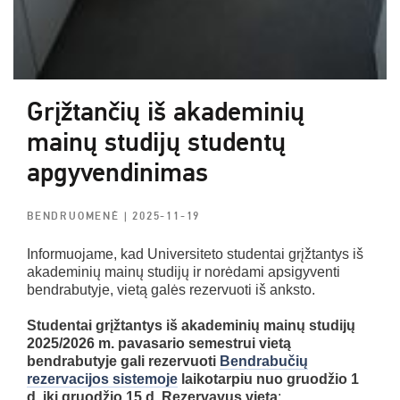
Grįžtančių iš akademinių
mainų studijų studentų
apgyvendinimas
BENDRUOMENĖ
| 2025-11-19
Informuojame, kad Universiteto studentai grįžtantys iš
akademinių mainų studijų ir norėdami apsigyventi
bendrabutyje, vietą galės rezervuoti iš anksto.
Studentai grįžtantys iš akademinių mainų studijų
2025/2026 m. pavasario semestrui vietą
bendrabutyje gali rezervuoti
Bendrabučių
rezervacijos sistemoje
laikotarpiu nuo gruodžio 1
d. iki gruodžio 15 d. Rezervavus vietą
: