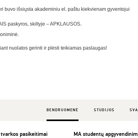
i buvo išsiųsta akademiniu el. paštu kiekvienam gyventojui
 AIS paskyros, skiltyje – APKLAUSOS.
oniminė.
t nuolatos gerinti ir plėsti teikiamas paslaugas!
BENDRUOMENĖ
STUDIJOS
SVA
 tvarkos pasikeitimai
MA studentų apgyvendinim