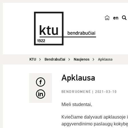
en
p
a
i
e
š
KTU
Bendrabučiai
Naujienos
Apklausa
k
a
Apklausa
BENDRUOMENĖ
| 2021-03-10
Mieli studentai,
Kviečiame dalyvauti apklausoje 
apgyvendinimo paslaugų kokybę bei