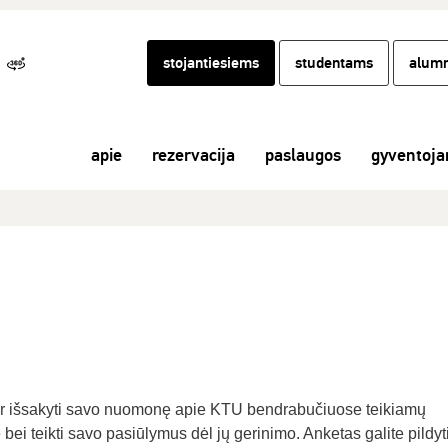
stojantiesiems
studentams
alumn
apie
rezervacija
paslaugos
gyventoj
ir išsakyti savo nuomonę apie KTU bendrabučiuose teikiamų
 teikti savo pasiūlymus dėl jų gerinimo. ​Anketas galite pildyti