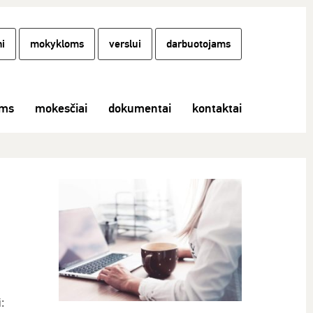
i
mokykloms
verslui
darbuotojams
ams
mokesčiai
dokumentai
kontaktai
: