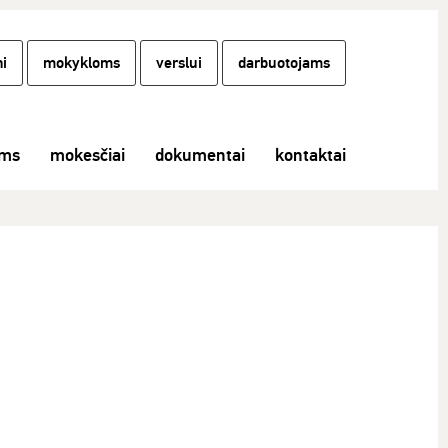
i
mokykloms
verslui
darbuotojams
ams
mokesčiai
dokumentai
kontaktai