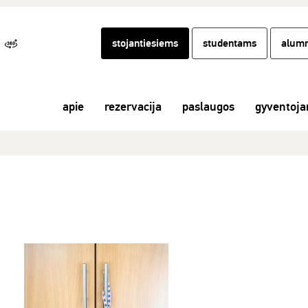
stojantiesiems
studentams
alumn
apie
rezervacija
paslaugos
gyventoj