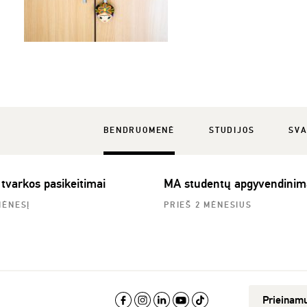
BENDRUOMENĖ
STUDIJOS
SVA
 tvarkos pasikeitimai
MA studentų apgyvendinim
MĖNESĮ
PRIEŠ 2 MĖNESIUS
Prieinam