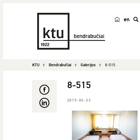
en
p
a
i
e
š
KTU
Bendrabučiai
Galerijos
8-515
k
a
8-515
2019-04-23