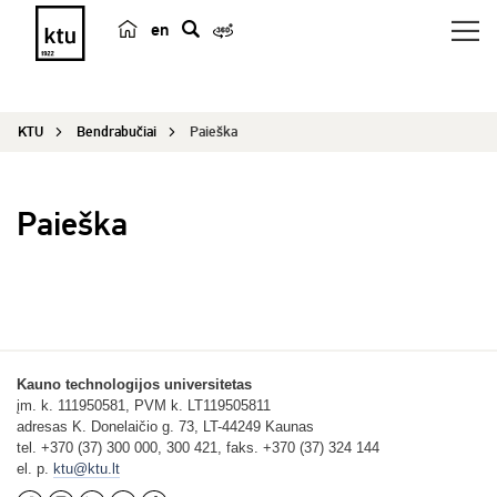
en
p
a
i
KTU
Bendrabučiai
Paieška
e
š
k
Paieška
a
Kauno technologijos universitetas
įm. k. 111950581, PVM k. LT119505811
adresas K. Donelaičio g. 73, LT-44249 Kaunas
tel. +370 (37) 300 000, 300 421, faks. +370 (37) 324 144
el. p.
ktu@ktu.lt